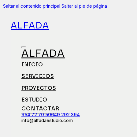
Saltar al contenido principal
Saltar al pie de página
ALFADA
ALFADA
INICIO
SERVICIOS
PROYECTOS
ESTUDIO
CONTACTAR
954 72 70 50
649 292 394
info@alfadaestudio.com