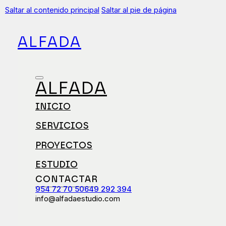
Saltar al contenido principal
Saltar al pie de página
ALFADA
ALFADA
INICIO
SERVICIOS
PROYECTOS
ESTUDIO
CONTACTAR
954 72 70 50
649 292 394
info@alfadaestudio.com