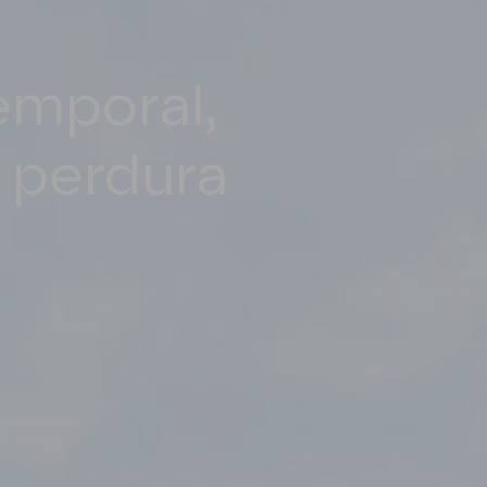
emporal,
 perdura