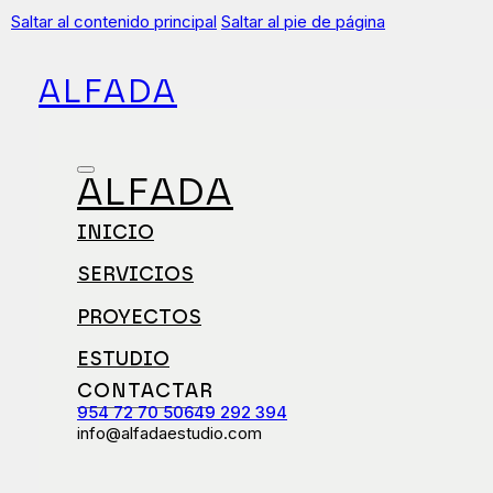
Saltar al contenido principal
Saltar al pie de página
ALFADA
ALFADA
INICIO
SERVICIOS
PROYECTOS
ESTUDIO
CONTACTAR
954 72 70 50
649 292 394
info@alfadaestudio.com