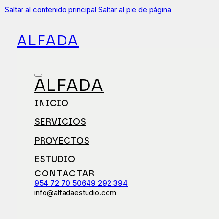
Saltar al contenido principal
Saltar al pie de página
ALFADA
ALFADA
INICIO
SERVICIOS
PROYECTOS
ESTUDIO
CONTACTAR
954 72 70 50
649 292 394
info@alfadaestudio.com