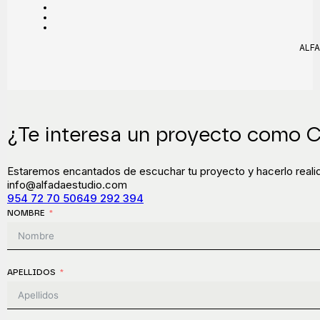
ALFA
¿Te interesa un proyecto como 
Estaremos encantados de escuchar tu proyecto y hacerlo reali
info@alfadaestudio.com
954 72 70 50
649 292 394
NOMBRE
APELLIDOS